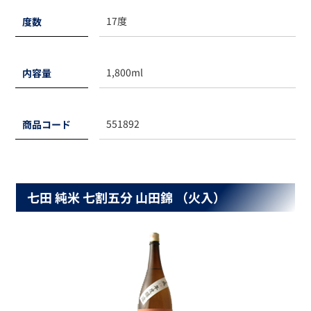
17度
度数
1,800ml
内容量
551892
商品コード
七田 純米 七割五分 山田錦 （火入）