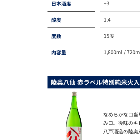
+3
日本酒度
1.4
酸度
15度
度数
1,800ml / 720m
内容量
陸奥八仙 赤ラベル特別純米火入
なめらかな口当
み口。後味のキ
八戸酒造の陸奥