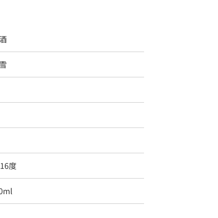
酒
雪
％
～16度
00ml