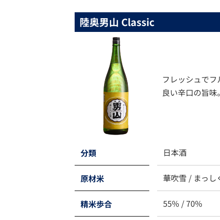
陸奥男山 Classic
フレッシュでフ
良い辛口の旨味
日本酒
分類
華吹雪 / まっし
原材米
55% / 70%
精米歩合