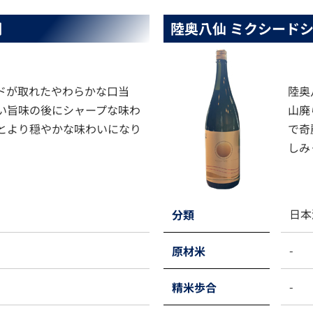
燗
陸奥八仙 ミクシード
ドが取れたやわらかな口当
陸奥
い旨味の後にシャープな味わ
山廃
とより穏やかな味わいになり
で奇
しみ
日本
分類
-
原材米
-
精米歩合