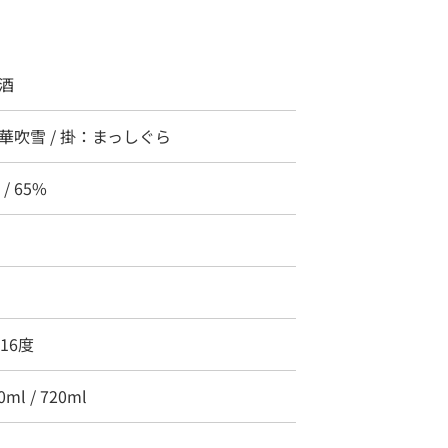
酒
華吹雪 / 掛：まっしぐら
 / 65%
～16度
0ml / 720ml