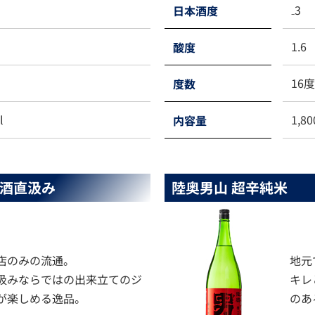
₋3
日本酒度
1.6
酸度
16
度数
l
1,80
内容量
酒直汲み
陸奥男山 超辛純米
店のみの流通。
地元
汲みならではの出来立てのジ
キレ
が楽しめる逸品。
のあ