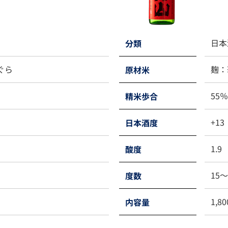
日本
分類
ぐら
麹：
原材米
55％
精米歩合
+13
日本酒度
1.9
酸度
15
度数
1,80
内容量