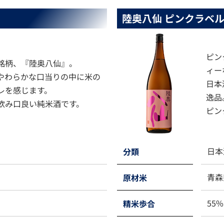
陸奥八仙 ピンクラベ
ピン
銘柄、『陸奥八仙』。
ィー
やわらかな口当りの中に米の
日本
レを感じます。
逸品
飲み口良い純米酒です。
ピン
日本
分類
青森
原材米
55%
精米歩合