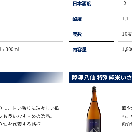
₋2
日本酒度
1.1
酸度
16
度数
l / 300ml
1,80
内容量
陸奥八仙 特別純米いさ
りに、甘い香りに瑞々しい飲
華や
レも良いおすすめの逸品。
も、
八仙を代表する銘柄。
魚介