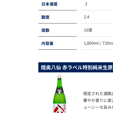
₋3
日本酒度
2.4
酸度
16度
度数
1,800ml / 720m
内容量
陸奥八仙 赤ラベル
特別純米生原
限定された酒販
華やか香りに直
ューシーな旨み